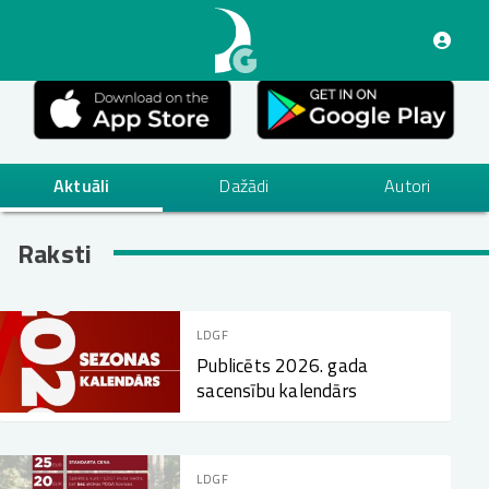
Pārlekt
uz
galveno
saturu
Aktuāli
Dažādi
Autori
Raksti
LDGF
Publicēts 2026. gada
sacensību kalendārs
LDGF