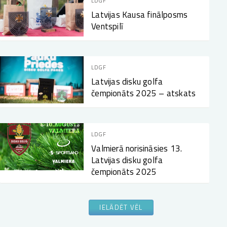
LDGF
Latvijas Kausa finālposms
Ventspilī
LDGF
Latvijas disku golfa
čempionāts 2025 – atskats
LDGF
Valmierā norisināsies 13.
Latvijas disku golfa
čempionāts 2025
IELĀDĒT VĒL